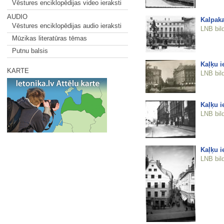
Vēstures enciklopēdijas video ieraksti
AUDIO
Kalpaka
Vēstures enciklopēdijas audio ieraksti
LNB bil
Mūzikas literatūras tēmas
Putnu balsis
Kaļķu i
KARTE
LNB bil
Kaļķu i
LNB bil
Kaļķu i
LNB bil