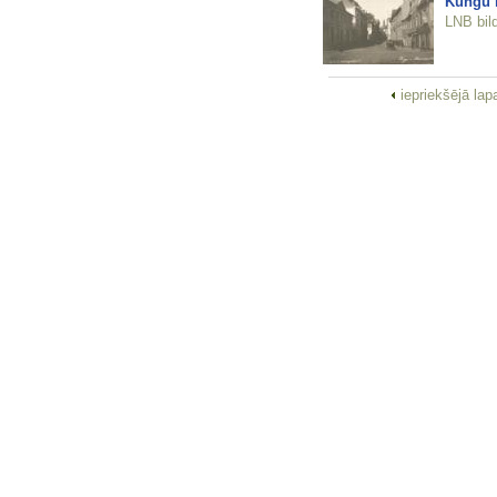
Kungu i
LNB bil
iepriekšējā la