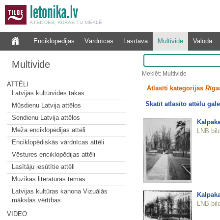
Enciklopēdijas
Vārdnīcas
Lasītava
Multivide
Valoda
Multivide
Meklēt: Multivide
ATTĒLI
Atlasīti kategorijas
Rīgas
Latvijas kultūrvides takas
Skatīt atlasīto attēlu gale
Mūsdienu Latvija attēlos
Sendienu Latvija attēlos
Kalpaka
Meža enciklopēdijas attēli
LNB bil
Enciklopēdiskās vārdnīcas attēli
Vēstures enciklopēdijas attēli
Lasītāju iesūtītie attēli
Mūzikas literatūras tēmas
Latvijas kultūras kanona Vizuālās
Kalpaka
mākslas vērtības
LNB bil
VIDEO