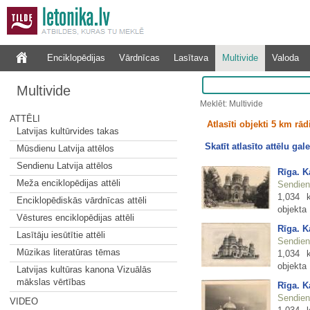
Enciklopēdijas
Vārdnīcas
Lasītava
Multivide
Valoda
Multivide
Meklēt: Multivide
ATTĒLI
Atlasīti objekti 5 km rā
Latvijas kultūrvides takas
Skatīt atlasīto attēlu gale
Mūsdienu Latvija attēlos
Sendienu Latvija attēlos
Rīga. K
Meža enciklopēdijas attēli
Sendienu
1,034 
Enciklopēdiskās vārdnīcas attēli
objekta
Vēstures enciklopēdijas attēli
Rīga. K
Lasītāju iesūtītie attēli
Sendienu
Mūzikas literatūras tēmas
1,034 
objekta
Latvijas kultūras kanona Vizuālās
mākslas vērtības
Rīga. K
Sendienu
VIDEO