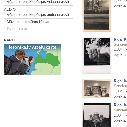
1,034 
Vēstures enciklopēdijas video ieraksti
objekta
AUDIO
Vēstures enciklopēdijas audio ieraksti
Mūzikas literatūras tēmas
Putnu balsis
Rīga. K
KARTE
Sendienu
1,034 
objekta
Rīga. K
Sendienu
1,034 
objekta
Rīga. K
Sendienu
1,034 
objekta