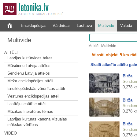
Enciklopēdijas
Vārdnīcas
Lasītava
Multivide
Valoda
Multivide
Meklēt: Multivide
ATTĒLI
Atlasīti objekti 5 km rā
Latvijas kultūrvides takas
Skatīt atlasīto attēlu gale
Mūsdienu Latvija attēlos
Sendienu Latvija attēlos
Birža
Meža enciklopēdijas attēli
Sendienu
0,278 k
Enciklopēdiskās vārdnīcas attēli
Vēstures enciklopēdijas attēli
Birža
Lasītāju iesūtītie attēli
Sendienu
0,278 k
Mūzikas literatūras tēmas
Latvijas kultūras kanona Vizuālās
Birža
mākslas vērtības
Sendienu
VIDEO
0,278 k