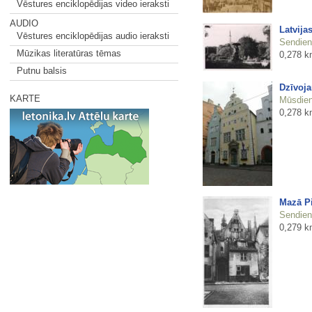
Vēstures enciklopēdijas video ieraksti
AUDIO
Latvija
Vēstures enciklopēdijas audio ieraksti
Sendienu
Mūzikas literatūras tēmas
0,278 k
Putnu balsis
Dzīvoja
KARTE
Mūsdienu
0,278 k
Mazā Pi
Sendienu
0,279 k