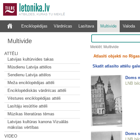
Enciklopēdijas
Vārdnīcas
Lasītava
Multivide
Valoda
Multivide
Meklēt: Multivide
ATTĒLI
Atlasīti objekti no Rīgas 
Latvijas kultūrvides takas
Skatīt atlasīto attēlu gale
Mūsdienu Latvija attēlos
Sendienu Latvija attēlos
Doms n
Meža enciklopēdijas attēli
LNB bil
Enciklopēdiskās vārdnīcas attēli
Vēstures enciklopēdijas attēli
Lasītāju iesūtītie attēli
Mūzikas literatūras tēmas
Latvijas kultūras kanona Vizuālās
mākslas vērtības
Doms se
VIDEO
LNB bil