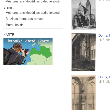
Vēstures enciklopēdijas video ieraksti
AUDIO
Vēstures enciklopēdijas audio ieraksti
Mūzikas literatūras tēmas
Putnu balsis
KARTE
Doms, B
LNB bil
Doms, B
LNB bil