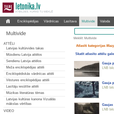
Enciklopēdijas
Vārdnīcas
Lasītava
Multivide
Valoda
Multivide
Meklēt: Multivide
ATTĒLI
Atlasīti kategorijas
Mazp
Latvijas kultūrvides takas
Skatīt atlasīto attēlu gale
Mūsdienu Latvija attēlos
Sendienu Latvija attēlos
Gauja p
Meža enciklopēdijas attēli
LNB bil
Enciklopēdiskās vārdnīcas attēli
Vēstures enciklopēdijas attēli
Gauja p
Lasītāju iesūtītie attēli
LNB bil
Mūzikas literatūras tēmas
Latvijas kultūras kanona Vizuālās
mākslas vērtības
Gaujas 
LNB bil
VIDEO