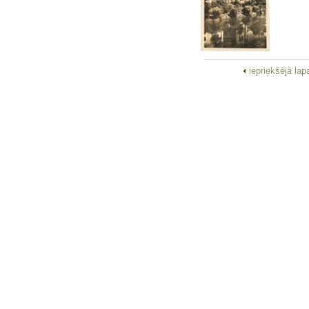
iepriekšējā la