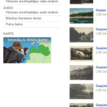
Vēstures enciklopēdijas video ieraksti
AUDIO
Gaujas 
Vēstures enciklopēdijas audio ieraksti
LNB bil
Mūzikas literatūras tēmas
Putnu balsis
Gaujie
LNB bil
KARTE
Gaujie
LNB bil
Gaujien
LNB bil
Gaujien
LNB bil
Gaujien