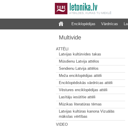
Enciklopēdijas
Vārdnīcas
La
Multivide
ATTĒLI
Latvijas kultūrvides takas
Mūsdienu Latvija attēlos
Sendienu Latvija attēlos
Meža enciklopēdijas attēli
Enciklopēdiskās vārdnīcas attēli
Vēstures enciklopēdijas attēli
Lasītāju iesūtītie attēli
Mūzikas literatūras tēmas
Latvijas kultūras kanona Vizuālās
mākslas vērtības
VIDEO