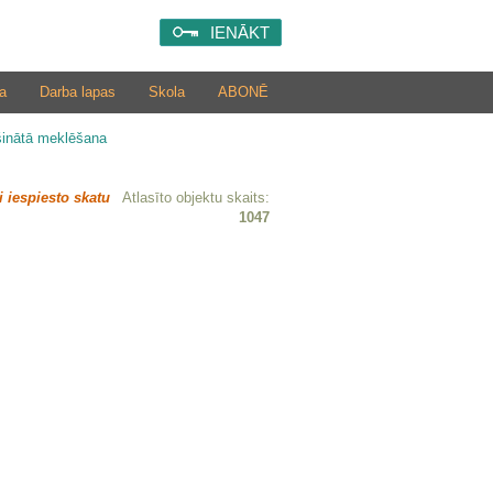
IENĀKT
a
Darba lapas
Skola
ABONĒ
šinātā meklēšana
i iespiesto skatu
Atlasīto objektu skaits:
1047