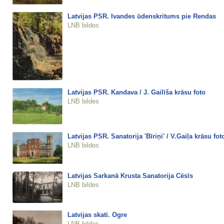
Latvijas PSR. Ivandes ūdenskritums pie Rendas
LNB bildes
Latvijas PSR. Kandava / J. Gailīša krāsu foto
LNB bildes
Latvijas PSR. Sanatorija 'Bīriņi' / V.Gaiļa krāsu fot
LNB bildes
Latvijas Sarkanā Krusta Sanatorija Cēsīs
LNB bildes
Latvijas skati. Ogre
LNB bildes