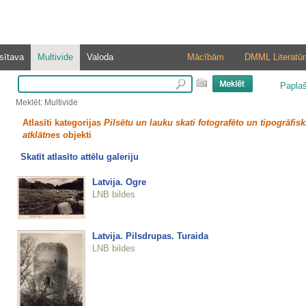
sītava
Multivide
Valoda
Mācībām
DMML Literatūr
Papla
Meklēt: Multivide
Atlasīti kategorijas
Pilsētu un lauku skati fotografēto un tipogrāfisk
atklātnes
objekti
Skatīt atlasīto attēlu galeriju
Latvija. Ogre
LNB bildes
Latvija. Pilsdrupas. Turaida
LNB bildes