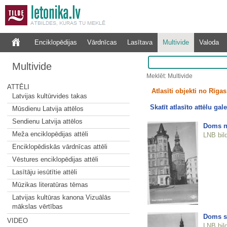
Enciklopēdijas
Vārdnīcas
Lasītava
Multivide
Valoda
Multivide
Meklēt: Multivide
ATTĒLI
Atlasīti objekti no Rīgas 
Latvijas kultūrvides takas
Skatīt atlasīto attēlu gale
Mūsdienu Latvija attēlos
Sendienu Latvija attēlos
Doms n
Meža enciklopēdijas attēli
LNB bil
Enciklopēdiskās vārdnīcas attēli
Vēstures enciklopēdijas attēli
Lasītāju iesūtītie attēli
Mūzikas literatūras tēmas
Latvijas kultūras kanona Vizuālās
mākslas vērtības
Doms se
VIDEO
LNB bil