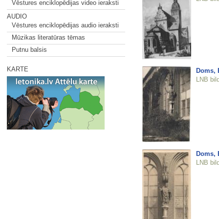
Vēstures enciklopēdijas video ieraksti
AUDIO
Vēstures enciklopēdijas audio ieraksti
Mūzikas literatūras tēmas
Putnu balsis
KARTE
Doms, B
LNB bil
Doms, B
LNB bil