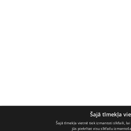
Šajā tīmekļa vie
Šajā tīmekļa vietnē tiek izmantoti sīkfaili, l
jūs piekrītat visu sīkfailu izmanto