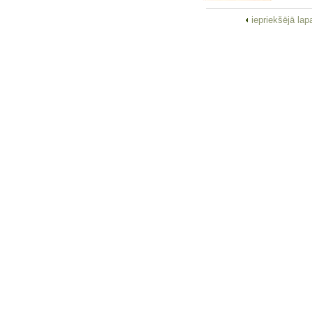
iepriekšējā la