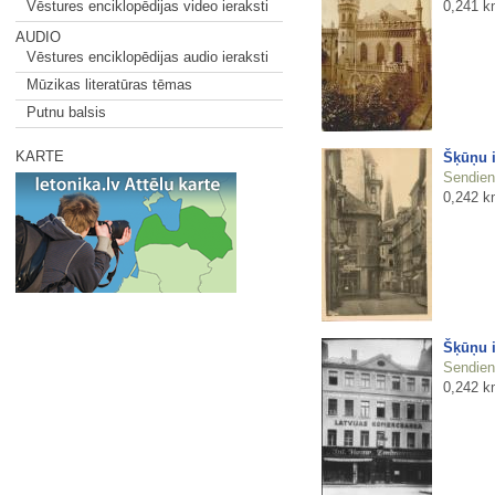
0,241 k
Vēstures enciklopēdijas video ieraksti
AUDIO
Vēstures enciklopēdijas audio ieraksti
Mūzikas literatūras tēmas
Putnu balsis
KARTE
Šķūņu i
Sendienu
0,242 k
Šķūņu i
Sendienu
0,242 k