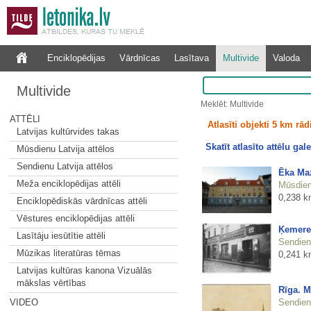
Enciklopēdijas
Vārdnīcas
Lasītava
Multivide
Valoda
Multivide
Meklēt: Multivide
ATTĒLI
Atlasīti objekti 5 km rā
Latvijas kultūrvides takas
Skatīt atlasīto attēlu gale
Mūsdienu Latvija attēlos
Sendienu Latvija attēlos
Ēka Maz
Meža enciklopēdijas attēli
Mūsdienu
0,238 k
Enciklopēdiskās vārdnīcas attēli
Vēstures enciklopēdijas attēli
Ķemerej
Lasītāju iesūtītie attēli
Sendienu
Mūzikas literatūras tēmas
0,241 k
Latvijas kultūras kanona Vizuālās
mākslas vērtības
Rīga. M
Sendienu
VIDEO