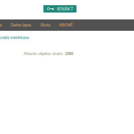
IENĀKT
a
Darba lapas
Skola
ABONĒ
šinātā meklēšana
Atlasīto objektu skaits:
1880