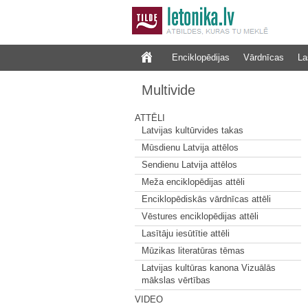
Enciklopēdijas
Vārdnīcas
La
Multivide
ATTĒLI
Latvijas kultūrvides takas
Mūsdienu Latvija attēlos
Sendienu Latvija attēlos
Meža enciklopēdijas attēli
Enciklopēdiskās vārdnīcas attēli
Vēstures enciklopēdijas attēli
Lasītāju iesūtītie attēli
Mūzikas literatūras tēmas
Latvijas kultūras kanona Vizuālās
mākslas vērtības
VIDEO