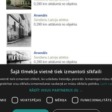
0,290 km attālumā no objekta
Arsenāls
Sendienu Latvija attēlos
0,290 km attālumā no objekta
Arsenāls
Sendienu Latvija attēlos
0,290 km attālumā no objekta
Šajā tīmekļa vietnē tiek izmantoti sīkfaili
Arsenāls
vietnē tiek izmantoti sīkfaili, lai uzlabotu lietotāju pieredzi. Izmantojot mūsu t
Sendienu Latvija attēlos
0,290 km attālumā no objekta
 piekrītat visu sīkfailu izmantošanai saskaņā ar mūsu sīkfailu politiku.
Lasīt va
RĀDĪT VISUS PARTNERUS
(5) →
AMIE
VEIKTSPĒJAS
MĒRĶA
FUNKCIONALITĀTE