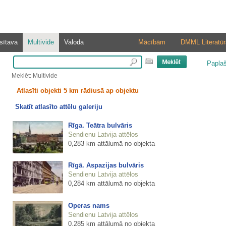
sītava
Multivide
Valoda
Mācībām
DMML Literatūr
Papla
Meklēt: Multivide
Atlasīti objekti 5 km rādiusā ap objektu
Skatīt atlasīto attēlu galeriju
Rīga. Teātra bulvāris
Sendienu Latvija attēlos
0,283 km attālumā no objekta
Rīgā. Aspazijas bulvāris
Sendienu Latvija attēlos
0,284 km attālumā no objekta
Operas nams
Sendienu Latvija attēlos
0,285 km attālumā no objekta