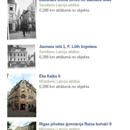
Sendienu Latvija attēlos
0,288 km attālumā no objekta
Jaunavu ielā 1, F. Lüth tirgotava
Sendienu Latvija attēlos
0,288 km attālumā no objekta
Ēka Kaļķu 6
Mūsdienu Latvija attēlos
0,288 km attālumā no objekta
Rīgas pilsētas ģimnāzija Raiņa bulvārī 8
Mūsdienu Latvija attēlos