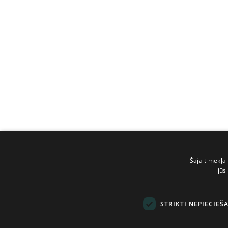
Šajā tīmekļa 
jūs
STRIKTI NEPIECIEŠ