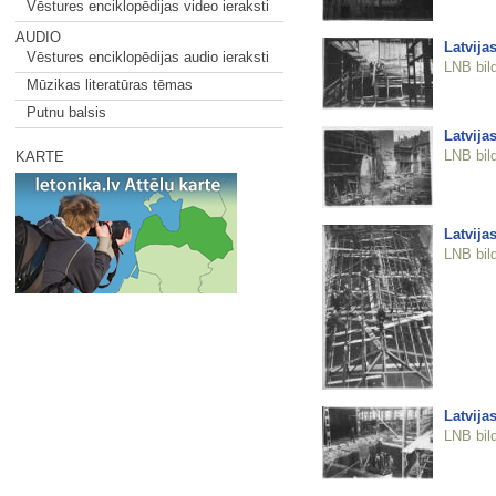
Vēstures enciklopēdijas video ieraksti
AUDIO
Latvija
Vēstures enciklopēdijas audio ieraksti
LNB bil
Mūzikas literatūras tēmas
Putnu balsis
Latvija
LNB bil
KARTE
Latvija
LNB bil
Latvija
LNB bil