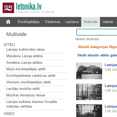
Enciklopēdijas
Vārdnīcas
Lasītava
Multivide
Valoda
Multivide
Meklēt: Multivide
ATTĒLI
Atlasīti kategorijas
Rīgas
Latvijas kultūrvides takas
Skatīt atlasīto attēlu gale
Mūsdienu Latvija attēlos
Sendienu Latvija attēlos
Latvija
Meža enciklopēdijas attēli
LNB bil
Enciklopēdiskās vārdnīcas attēli
Vēstures enciklopēdijas attēli
Latvija
Lasītāju iesūtītie attēli
LNB bil
Mūzikas literatūras tēmas
Latvijas kultūras kanona Vizuālās
Latvija
mākslas vērtības
LNB bil
VIDEO