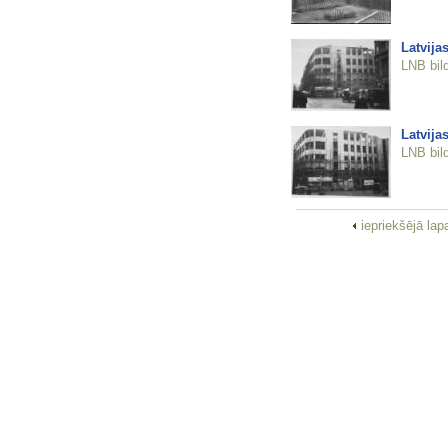
Latvija
LNB bil
Latvija
LNB bil
iepriekšējā la