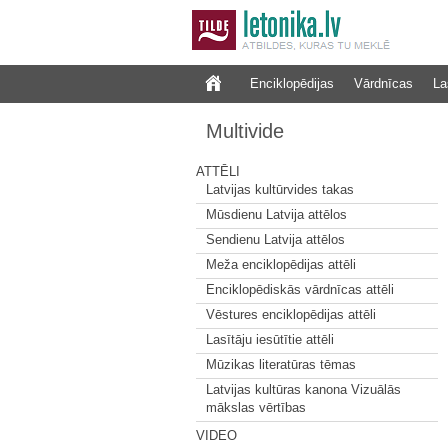
Enciklopēdijas
Vārdnīcas
La
Multivide
ATTĒLI
Latvijas kultūrvides takas
Mūsdienu Latvija attēlos
Sendienu Latvija attēlos
Meža enciklopēdijas attēli
Enciklopēdiskās vārdnīcas attēli
Vēstures enciklopēdijas attēli
Lasītāju iesūtītie attēli
Mūzikas literatūras tēmas
Latvijas kultūras kanona Vizuālās
mākslas vērtības
VIDEO