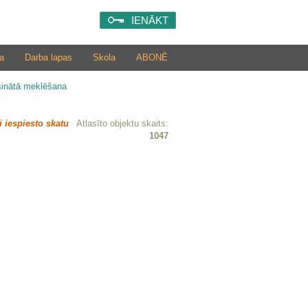
IENĀKT
a
Darba lapas
Skola
ABONĒ
šinātā meklēšana
i iespiesto skatu
Atlasīto objektu skaits:
1047