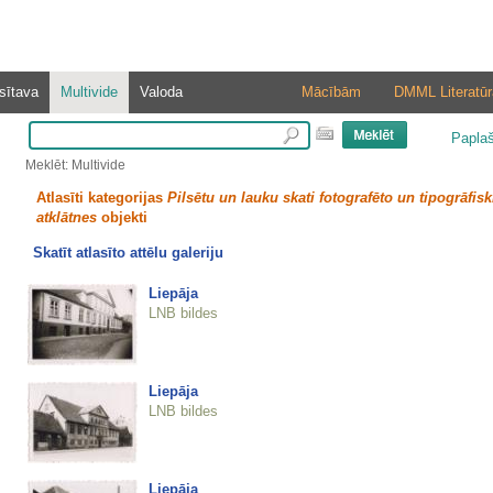
sītava
Multivide
Valoda
Mācībām
DMML Literatūr
Papla
Meklēt: Multivide
Atlasīti kategorijas
Pilsētu un lauku skati fotografēto un tipogrāfisk
atklātnes
objekti
Skatīt atlasīto attēlu galeriju
Liepāja
LNB bildes
Liepāja
LNB bildes
Liepāja