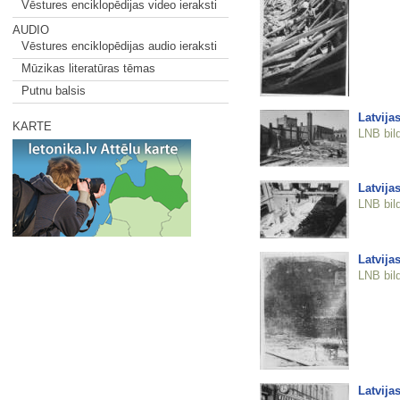
Vēstures enciklopēdijas video ieraksti
AUDIO
Vēstures enciklopēdijas audio ieraksti
Mūzikas literatūras tēmas
Putnu balsis
Latvija
KARTE
LNB bil
Latvija
LNB bil
Latvija
LNB bil
Latvija