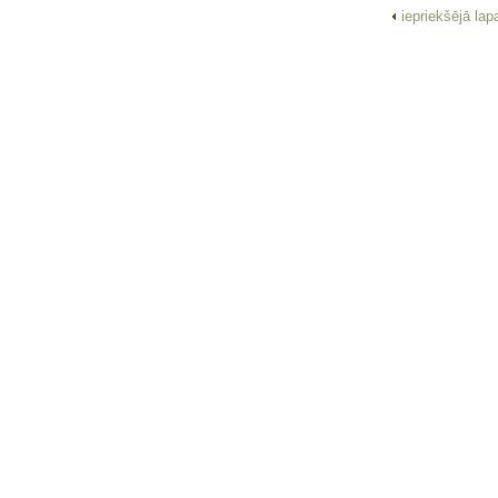
iepriekšējā la