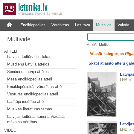
Enciklopēdijas
Vārdnīcas
Lasītava
Multivide
Valoda
Multivide
Meklēt: Multivide
ATTĒLI
Atlasīti kategorijas
Rīgas
Latvijas kultūrvides takas
Skatīt atlasīto attēlu gale
Mūsdienu Latvija attēlos
Sendienu Latvija attēlos
Latvija
Meža enciklopēdijas attēli
LNB bil
Enciklopēdiskās vārdnīcas attēli
Vēstures enciklopēdijas attēli
Lasītāju iesūtītie attēli
Mūzikas literatūras tēmas
Latvijas kultūras kanona Vizuālās
mākslas vērtības
Latvija
LNB bil
VIDEO