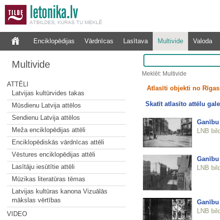
Enciklopēdijas
Vārdnīcas
Lasītava
Multivide
Valoda
Multivide
Meklēt: Multivide
ATTĒLI
Atlasīti objekti no Rīgas 
Latvijas kultūrvides takas
Skatīt atlasīto attēlu gale
Mūsdienu Latvija attēlos
Sendienu Latvija attēlos
Ganību
Meža enciklopēdijas attēli
LNB bil
Enciklopēdiskās vārdnīcas attēli
Vēstures enciklopēdijas attēli
Ganību
Lasītāju iesūtītie attēli
LNB bil
Mūzikas literatūras tēmas
Latvijas kultūras kanona Vizuālās
mākslas vērtības
Ganību
LNB bil
VIDEO