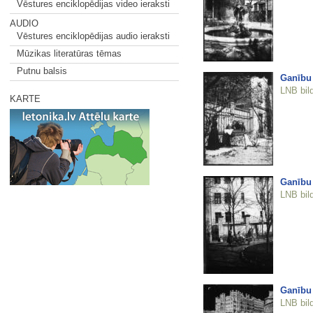
Vēstures enciklopēdijas video ieraksti
AUDIO
Vēstures enciklopēdijas audio ieraksti
Mūzikas literatūras tēmas
Putnu balsis
Ganību
LNB bil
KARTE
Ganību
LNB bil
Ganību 
LNB bil