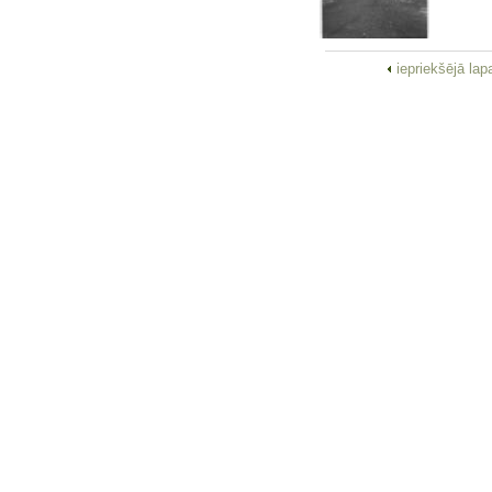
iepriekšējā la