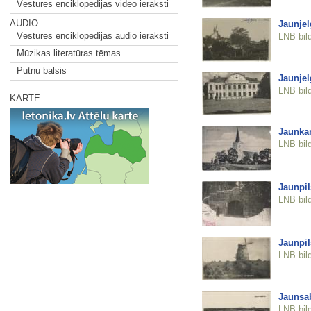
Vēstures enciklopēdijas video ieraksti
AUDIO
Jaunjel
Vēstures enciklopēdijas audio ieraksti
LNB bil
Mūzikas literatūras tēmas
Putnu balsis
Jaunjel
LNB bil
KARTE
Jaunka
LNB bil
Jaunpil
LNB bil
Jaunpil
LNB bil
Jaunsab
LNB bil