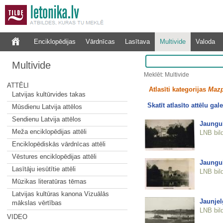
Enciklopēdijas
Vārdnīcas
Lasītava
Multivide
Valoda
Multivide
Meklēt: Multivide
ATTĒLI
Atlasīti kategorijas
Mazp
Latvijas kultūrvides takas
Skatīt atlasīto attēlu gale
Mūsdienu Latvija attēlos
Sendienu Latvija attēlos
Jaungul
Meža enciklopēdijas attēli
LNB bil
Enciklopēdiskās vārdnīcas attēli
Vēstures enciklopēdijas attēli
Jaungul
Lasītāju iesūtītie attēli
LNB bil
Mūzikas literatūras tēmas
Latvijas kultūras kanona Vizuālās
Jaunjel
mākslas vērtības
LNB bil
VIDEO