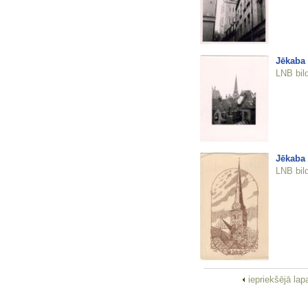
Jēkaba 
LNB bil
Jēkaba 
LNB bil
iepriekšējā la