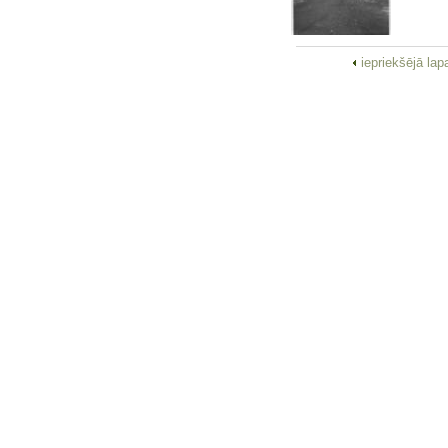
iepriekšējā la