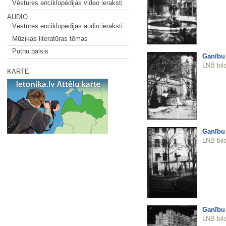
Vēstures enciklopēdijas video ieraksti
AUDIO
Vēstures enciklopēdijas audio ieraksti
Mūzikas literatūras tēmas
Putnu balsis
Ganību
LNB bil
KARTE
Ganību
LNB bil
Ganību 
LNB bil