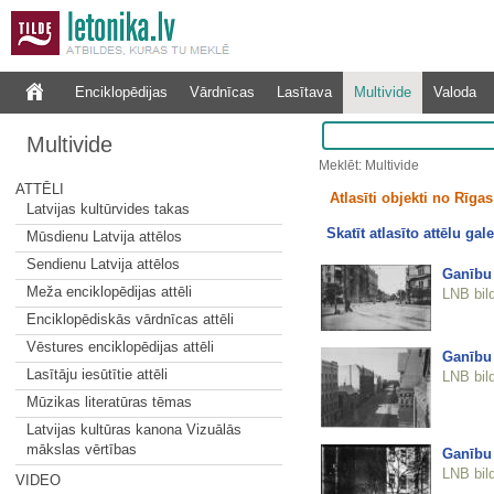
Enciklopēdijas
Vārdnīcas
Lasītava
Multivide
Valoda
Multivide
Meklēt: Multivide
ATTĒLI
Atlasīti objekti no Rīgas 
Latvijas kultūrvides takas
Skatīt atlasīto attēlu gale
Mūsdienu Latvija attēlos
Sendienu Latvija attēlos
Ganību
Meža enciklopēdijas attēli
LNB bil
Enciklopēdiskās vārdnīcas attēli
Vēstures enciklopēdijas attēli
Ganību
Lasītāju iesūtītie attēli
LNB bil
Mūzikas literatūras tēmas
Latvijas kultūras kanona Vizuālās
mākslas vērtības
Ganību
LNB bil
VIDEO