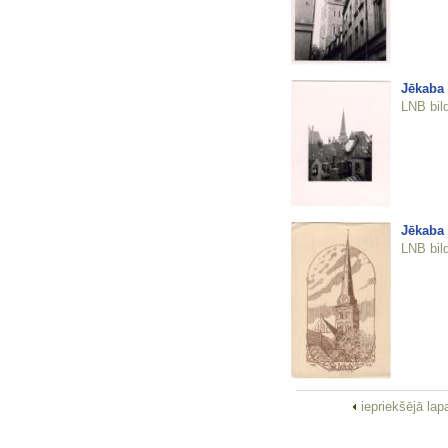
Jēkaba 
LNB bil
Jēkaba 
LNB bil
iepriekšējā la