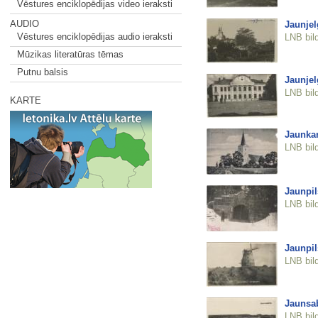
Vēstures enciklopēdijas video ieraksti
AUDIO
Jaunjel
Vēstures enciklopēdijas audio ieraksti
LNB bil
Mūzikas literatūras tēmas
Putnu balsis
Jaunjel
LNB bil
KARTE
Jaunka
LNB bil
Jaunpil
LNB bil
Jaunpil
LNB bil
Jaunsab
LNB bil