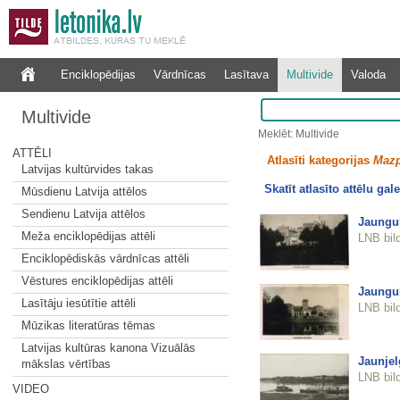
Enciklopēdijas
Vārdnīcas
Lasītava
Multivide
Valoda
Multivide
Meklēt: Multivide
ATTĒLI
Atlasīti kategorijas
Mazp
Latvijas kultūrvides takas
Skatīt atlasīto attēlu gale
Mūsdienu Latvija attēlos
Sendienu Latvija attēlos
Jaungul
Meža enciklopēdijas attēli
LNB bil
Enciklopēdiskās vārdnīcas attēli
Vēstures enciklopēdijas attēli
Jaungul
Lasītāju iesūtītie attēli
LNB bil
Mūzikas literatūras tēmas
Latvijas kultūras kanona Vizuālās
Jaunjel
mākslas vērtības
LNB bil
VIDEO