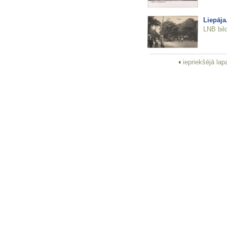
Liepāja
LNB bil
iepriekšējā la