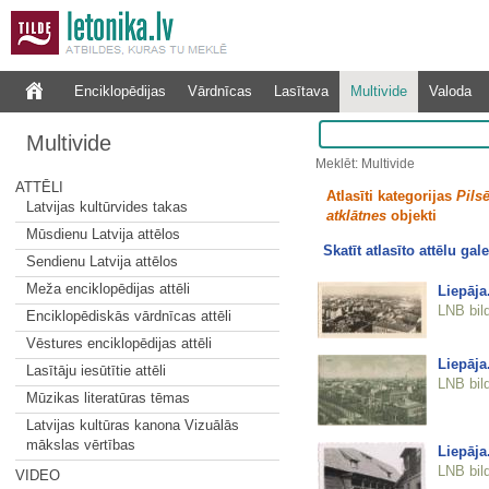
Enciklopēdijas
Vārdnīcas
Lasītava
Multivide
Valoda
Multivide
Meklēt: Multivide
ATTĒLI
Atlasīti kategorijas
Pilsē
Latvijas kultūrvides takas
atklātnes
objekti
Mūsdienu Latvija attēlos
Skatīt atlasīto attēlu gale
Sendienu Latvija attēlos
Meža enciklopēdijas attēli
Liepāja
LNB bil
Enciklopēdiskās vārdnīcas attēli
Vēstures enciklopēdijas attēli
Liepāja
Lasītāju iesūtītie attēli
LNB bil
Mūzikas literatūras tēmas
Latvijas kultūras kanona Vizuālās
mākslas vērtības
Liepāja
LNB bil
VIDEO