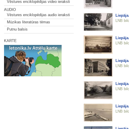
Vēstures enciklopēdijas video ieraksti
AUDIO
Vēstures enciklopēdijas audio ieraksti
Liepāja
LNB bil
Mūzikas literatūras tēmas
Putnu balsis
Liepāja
KARTE
LNB bil
Liepāja
LNB bil
Liepāja
LNB bil
Liepāja
LNB bil
Liepāja