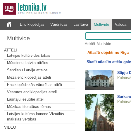
Enciklopēdijas
Vārdnīcas
Lasītava
Multivide
Valoda
Multivide
Meklēt: Multivide
ATTĒLI
Atlasīti objekti no Rīga
Latvijas kultūrvides takas
Skatīt atlasīto attēlu gale
Mūsdienu Latvija attēlos
Sendienu Latvija attēlos
Sāpju D
Meža enciklopēdijas attēli
Kultūrvē
Enciklopēdiskās vārdnīcas attēli
Vēstures enciklopēdijas attēli
Sarkand
Lasītāju iesūtītie attēli
Kultūrvē
Mūzikas literatūras tēmas
Latvijas kultūras kanona Vizuālās
mākslas vērtības
VIDEO