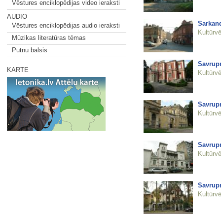
Vēstures enciklopēdijas video ieraksti
AUDIO
Sarkan
Vēstures enciklopēdijas audio ieraksti
Kultūrvē
Mūzikas literatūras tēmas
Putnu balsis
Savrupm
KARTE
Kultūrvē
Savrupm
Kultūrvē
Savrupm
Kultūrvē
Savrup
Kultūrvē