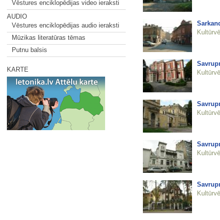
Vēstures enciklopēdijas video ieraksti
AUDIO
Sarkan
Vēstures enciklopēdijas audio ieraksti
Kultūrvē
Mūzikas literatūras tēmas
Putnu balsis
Savrupm
KARTE
Kultūrvē
Savrupm
Kultūrvē
Savrupm
Kultūrvē
Savrup
Kultūrvē