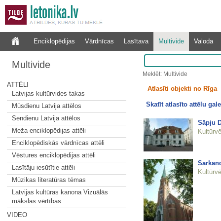
Enciklopēdijas
Vārdnīcas
Lasītava
Multivide
Valoda
Multivide
Meklēt: Multivide
ATTĒLI
Atlasīti objekti no Rīga
Latvijas kultūrvides takas
Skatīt atlasīto attēlu gale
Mūsdienu Latvija attēlos
Sendienu Latvija attēlos
Sāpju D
Meža enciklopēdijas attēli
Kultūrvē
Enciklopēdiskās vārdnīcas attēli
Vēstures enciklopēdijas attēli
Sarkand
Lasītāju iesūtītie attēli
Kultūrvē
Mūzikas literatūras tēmas
Latvijas kultūras kanona Vizuālās
mākslas vērtības
VIDEO