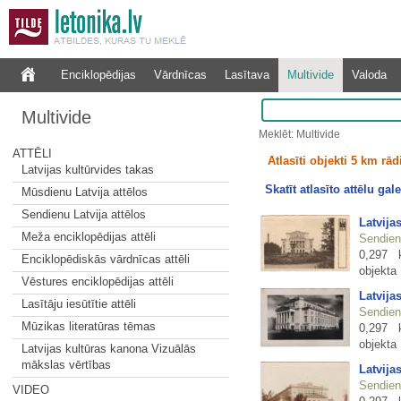
Enciklopēdijas
Vārdnīcas
Lasītava
Multivide
Valoda
Multivide
Meklēt: Multivide
ATTĒLI
Atlasīti objekti 5 km rā
Latvijas kultūrvides takas
Skatīt atlasīto attēlu gale
Mūsdienu Latvija attēlos
Sendienu Latvija attēlos
Latvija
Meža enciklopēdijas attēli
Sendienu
0,297 
Enciklopēdiskās vārdnīcas attēli
objekta
Vēstures enciklopēdijas attēli
Latvija
Lasītāju iesūtītie attēli
Sendienu
Mūzikas literatūras tēmas
0,297 
objekta
Latvijas kultūras kanona Vizuālās
mākslas vērtības
Latvija
Sendienu
VIDEO