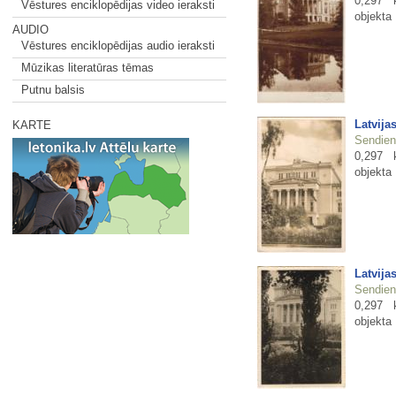
0,297 
Vēstures enciklopēdijas video ieraksti
objekta
AUDIO
Vēstures enciklopēdijas audio ieraksti
Mūzikas literatūras tēmas
Putnu balsis
Latvija
KARTE
Sendienu
0,297 
objekta
Latvija
Sendienu
0,297 
objekta