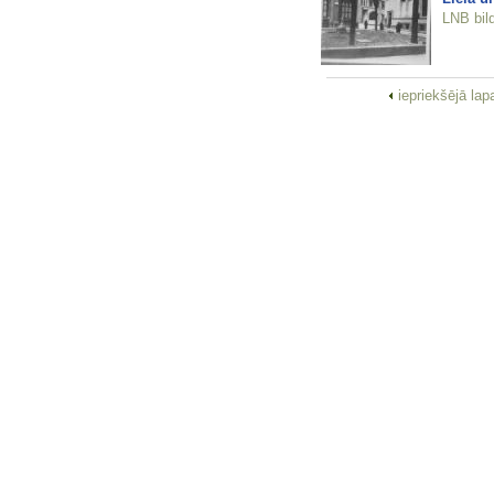
LNB bil
iepriekšējā la