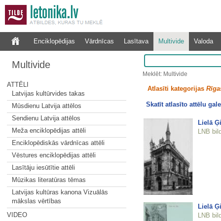
Enciklopēdijas
Vārdnīcas
Lasītava
Multivide
Valoda
Multivide
Meklēt: Multivide
ATTĒLI
Atlasīti kategorijas
Rīgas
Latvijas kultūrvides takas
Skatīt atlasīto attēlu gale
Mūsdienu Latvija attēlos
Sendienu Latvija attēlos
Lielā Ģ
Meža enciklopēdijas attēli
LNB bil
Enciklopēdiskās vārdnīcas attēli
Vēstures enciklopēdijas attēli
Lasītāju iesūtītie attēli
Mūzikas literatūras tēmas
Latvijas kultūras kanona Vizuālās
mākslas vērtības
Lielā Ģ
VIDEO
LNB bil