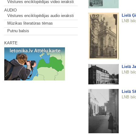
Vēstures enciklopēdijas video ieraksti
AUDIO
Lielā Ģ
Vēstures enciklopēdijas audio ieraksti
LNB bil
Mūzikas literatūras tēmas
Putnu balsis
KARTE
Lielā J
LNB bil
Lielā S
LNB bil