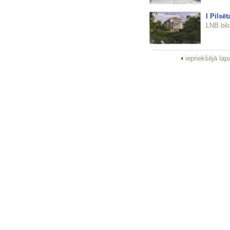
I Pilsēt
LNB bil
iepriekšējā la