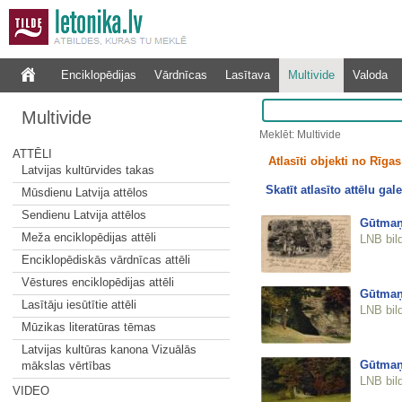
Enciklopēdijas
Vārdnīcas
Lasītava
Multivide
Valoda
Multivide
Meklēt: Multivide
ATTĒLI
Atlasīti objekti no Rīgas 
Latvijas kultūrvides takas
Skatīt atlasīto attēlu gale
Mūsdienu Latvija attēlos
Sendienu Latvija attēlos
Gūtmaņ
Meža enciklopēdijas attēli
LNB bil
Enciklopēdiskās vārdnīcas attēli
Vēstures enciklopēdijas attēli
Gūtmaņ
Lasītāju iesūtītie attēli
LNB bil
Mūzikas literatūras tēmas
Latvijas kultūras kanona Vizuālās
Gūtmaņ
mākslas vērtības
LNB bil
VIDEO