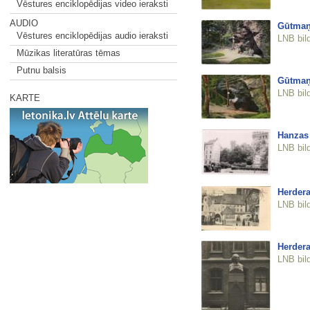
Vēstures enciklopēdijas video ieraksti
AUDIO
Gūtmaņ
Vēstures enciklopēdijas audio ieraksti
LNB bil
Mūzikas literatūras tēmas
Putnu balsis
Gūtmaņ
LNB bil
KARTE
Hanzas 
LNB bil
Herder
LNB bil
Herdera
LNB bil