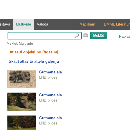
sītava
Multivide
Valoda
Mācībām
DMML Literatūr
Papla
Meklēt: Multivide
Atlasīti objekti no Rīgas raj.
Skatīt atlasīto attēlu galeriju
Gūtmaņa ala
LNB bildes
Gūtmaņa ala
LNB bildes
Gūtmaņa ala
LNB bildes