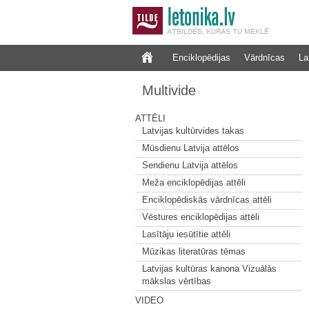
Enciklopēdijas
Vārdnīcas
La
Multivide
ATTĒLI
Latvijas kultūrvides takas
Mūsdienu Latvija attēlos
Sendienu Latvija attēlos
Meža enciklopēdijas attēli
Enciklopēdiskās vārdnīcas attēli
Vēstures enciklopēdijas attēli
Lasītāju iesūtītie attēli
Mūzikas literatūras tēmas
Latvijas kultūras kanona Vizuālās
mākslas vērtības
VIDEO