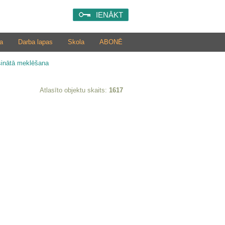
IENĀKT
a
Darba lapas
Skola
ABONĒ
šinātā meklēšana
Atlasīto objektu skaits:
1617