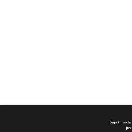
Šajā tīmekļa 
jūs