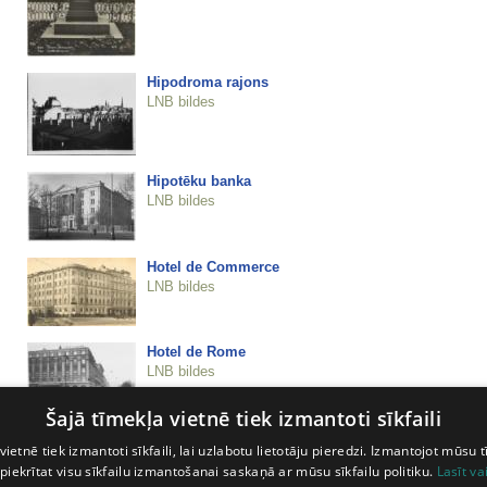
Hipodroma rajons
LNB bildes
Hipotēku banka
LNB bildes
Hotel de Commerce
LNB bildes
Hotel de Rome
LNB bildes
Šajā tīmekļa vietnē tiek izmantoti sīkfaili
Hotel de Rome
vietnē tiek izmantoti sīkfaili, lai uzlabotu lietotāju pieredzi. Izmantojot mūsu t
LNB bildes
 piekrītat visu sīkfailu izmantošanai saskaņā ar mūsu sīkfailu politiku.
Lasīt va