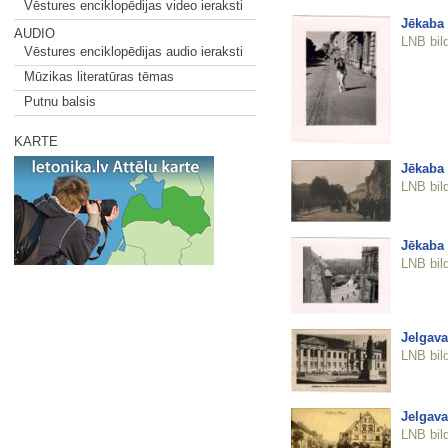
Vēstures enciklopēdijas video ieraksti
Jēkaba 
AUDIO
LNB bil
Vēstures enciklopēdijas audio ieraksti
Mūzikas literatūras tēmas
Putnu balsis
KARTE
Jēkaba 
LNB bil
Jēkaba
LNB bil
Jelgava
LNB bil
Jelgava
LNB bil