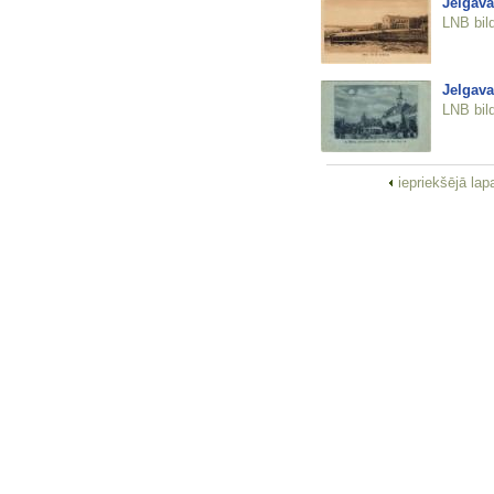
Jelgava
LNB bil
Jelgava
LNB bil
iepriekšējā la