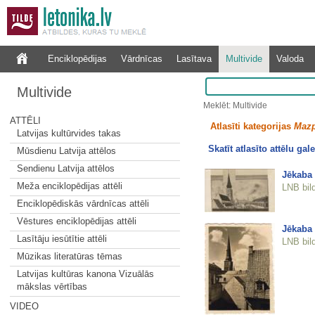
Enciklopēdijas
Vārdnīcas
Lasītava
Multivide
Valoda
Multivide
Meklēt: Multivide
ATTĒLI
Atlasīti kategorijas
Mazp
Latvijas kultūrvides takas
Skatīt atlasīto attēlu gale
Mūsdienu Latvija attēlos
Sendienu Latvija attēlos
Jēkaba 
Meža enciklopēdijas attēli
LNB bil
Enciklopēdiskās vārdnīcas attēli
Vēstures enciklopēdijas attēli
Jēkaba 
Lasītāju iesūtītie attēli
LNB bil
Mūzikas literatūras tēmas
Latvijas kultūras kanona Vizuālās
mākslas vērtības
VIDEO