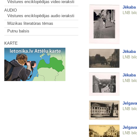
Vēstures enciklopēdijas video ieraksti
Jēkaba 
AUDIO
LNB bil
Vēstures enciklopēdijas audio ieraksti
Mūzikas literatūras tēmas
Putnu balsis
KARTE
Jēkaba 
LNB bil
Jēkaba
LNB bil
Jelgava
LNB bil
Jelgava
LNB bil