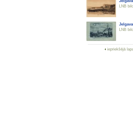
Jelgava
LNB bil
Jelgava
LNB bil
iepriekšējā la