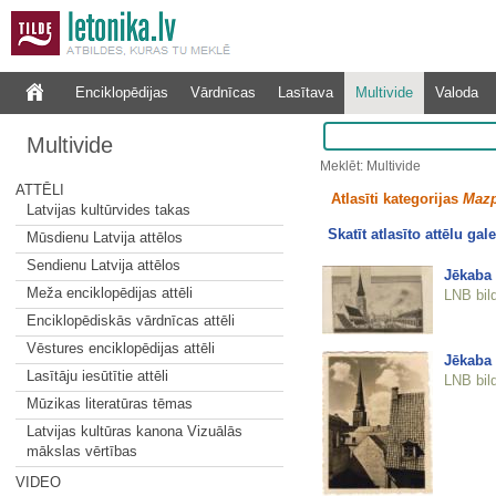
Enciklopēdijas
Vārdnīcas
Lasītava
Multivide
Valoda
Multivide
Meklēt: Multivide
ATTĒLI
Atlasīti kategorijas
Mazp
Latvijas kultūrvides takas
Skatīt atlasīto attēlu gale
Mūsdienu Latvija attēlos
Sendienu Latvija attēlos
Jēkaba 
Meža enciklopēdijas attēli
LNB bil
Enciklopēdiskās vārdnīcas attēli
Vēstures enciklopēdijas attēli
Jēkaba 
Lasītāju iesūtītie attēli
LNB bil
Mūzikas literatūras tēmas
Latvijas kultūras kanona Vizuālās
mākslas vērtības
VIDEO