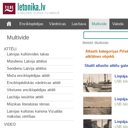
Enciklopēdijas
Vārdnīcas
Lasītava
Multivide
Valoda
Multivide
Meklēt: Multivide
ATTĒLI
Atlasīti kategorijas
Pilsē
Latvijas kultūrvides takas
atklātnes
objekti
Mūsdienu Latvija attēlos
Skatīt atlasīto attēlu gale
Sendienu Latvija attēlos
Meža enciklopēdijas attēli
Liepāja
LNB bil
Enciklopēdiskās vārdnīcas attēli
Vēstures enciklopēdijas attēli
Lasītāju iesūtītie attēli
Liepāja
LNB bil
Mūzikas literatūras tēmas
Latvijas kultūras kanona Vizuālās
mākslas vērtības
Liepāja
VIDEO
LNB bil