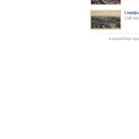
Liepāja
LNB bil
iepriekšējā la