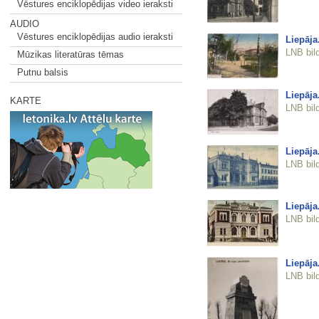
Vēstures enciklopēdijas video ieraksti
AUDIO
Vēstures enciklopēdijas audio ieraksti
Liepāja
LNB bil
Mūzikas literatūras tēmas
Putnu balsis
Liepāja
KARTE
LNB bil
Liepāja
LNB bil
Liepāja
LNB bil
Liepāja
LNB bil