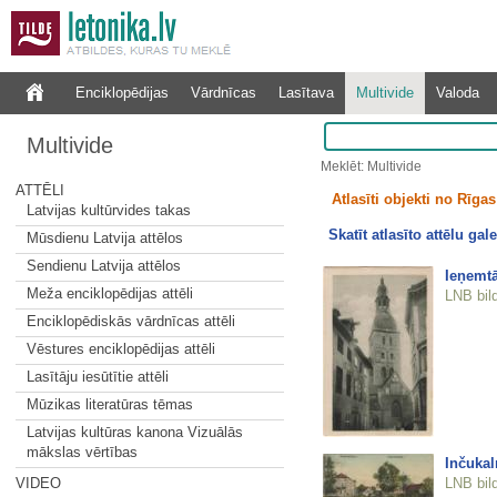
Enciklopēdijas
Vārdnīcas
Lasītava
Multivide
Valoda
Multivide
Meklēt: Multivide
ATTĒLI
Atlasīti objekti no Rīgas 
Latvijas kultūrvides takas
Skatīt atlasīto attēlu gale
Mūsdienu Latvija attēlos
Sendienu Latvija attēlos
Ieņemtā
Meža enciklopēdijas attēli
LNB bil
Enciklopēdiskās vārdnīcas attēli
Vēstures enciklopēdijas attēli
Lasītāju iesūtītie attēli
Mūzikas literatūras tēmas
Latvijas kultūras kanona Vizuālās
mākslas vērtības
Inčukal
LNB bil
VIDEO