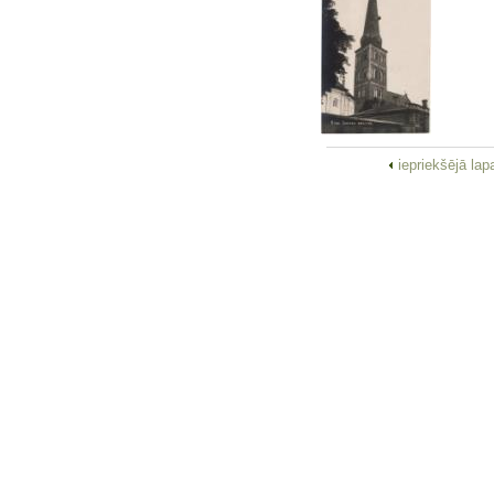
iepriekšējā la