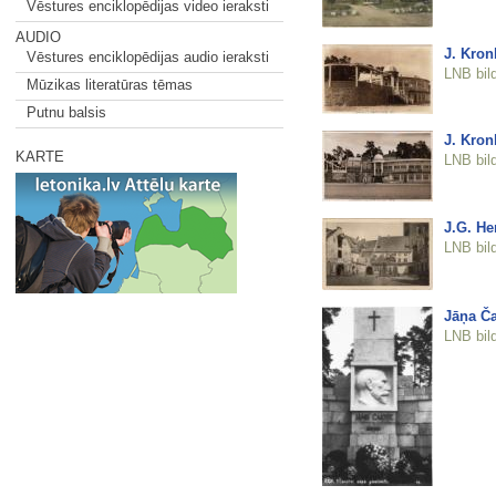
Vēstures enciklopēdijas video ieraksti
AUDIO
J. Kron
Vēstures enciklopēdijas audio ieraksti
LNB bil
Mūzikas literatūras tēmas
Putnu balsis
J. Kron
KARTE
LNB bil
J.G. He
LNB bil
Jāņa Ča
LNB bil