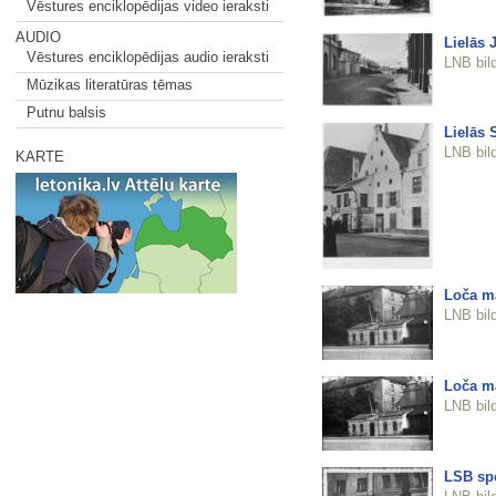
Vēstures enciklopēdijas video ieraksti
AUDIO
Lielās 
Vēstures enciklopēdijas audio ieraksti
LNB bil
Mūzikas literatūras tēmas
Putnu balsis
Lielās 
LNB bil
KARTE
Loča m
LNB bil
Loča mā
LNB bil
LSB spo