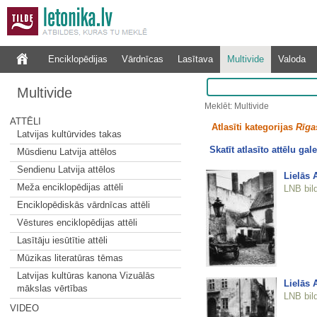
Enciklopēdijas
Vārdnīcas
Lasītava
Multivide
Valoda
Multivide
Meklēt: Multivide
ATTĒLI
Atlasīti kategorijas
Rīgas
Latvijas kultūrvides takas
Skatīt atlasīto attēlu gale
Mūsdienu Latvija attēlos
Sendienu Latvija attēlos
Lielās 
Meža enciklopēdijas attēli
LNB bil
Enciklopēdiskās vārdnīcas attēli
Vēstures enciklopēdijas attēli
Lasītāju iesūtītie attēli
Mūzikas literatūras tēmas
Latvijas kultūras kanona Vizuālās
Lielās 
mākslas vērtības
LNB bil
VIDEO