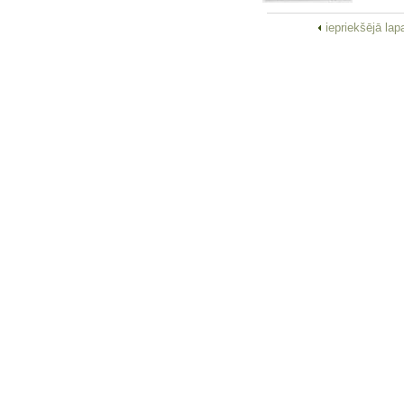
iepriekšējā la