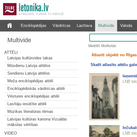
Enciklopēdijas
Vārdnīcas
Lasītava
Multivide
Valoda
Multivide
Meklēt: Multivide
ATTĒLI
Atlasīti objekti no Rīgas 
Latvijas kultūrvides takas
Skatīt atlasīto attēlu gale
Mūsdienu Latvija attēlos
Sendienu Latvija attēlos
Ieņemtā
Meža enciklopēdijas attēli
LNB bil
Enciklopēdiskās vārdnīcas attēli
Vēstures enciklopēdijas attēli
Lasītāju iesūtītie attēli
Mūzikas literatūras tēmas
Latvijas kultūras kanona Vizuālās
mākslas vērtības
Inčukal
LNB bil
VIDEO