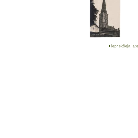
iepriekšējā la