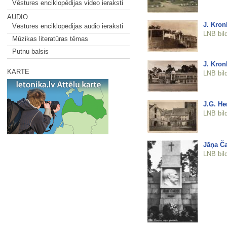
Vēstures enciklopēdijas video ieraksti
AUDIO
J. Kron
Vēstures enciklopēdijas audio ieraksti
LNB bil
Mūzikas literatūras tēmas
Putnu balsis
J. Kron
KARTE
LNB bil
J.G. He
LNB bil
Jāņa Ča
LNB bil