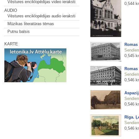
Vēstures enciklopēdijas video ieraksti
0,544 k
AUDIO
Vēstures enciklopēdijas audio ieraksti
Mūzikas literatūras tēmas
Putnu balsis
KARTE
Romas 
Sendienu
0,545 k
Romas 
Sendienu
0,546 k
Aspazij
Sendienu
0,546 k
Rīga. Ļ
Sendienu
0,546 k