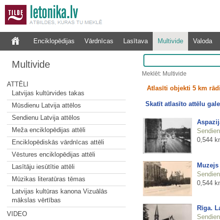
Enciklopēdijas
Vārdnīcas
Lasītava
Multivide
Valoda
Multivide
Meklēt: Multivide
ATTĒLI
Atlasīti objekti 5 km rā
Latvijas kultūrvides takas
Skatīt atlasīto attēlu gale
Mūsdienu Latvija attēlos
Sendienu Latvija attēlos
Aspazij
Meža enciklopēdijas attēli
Sendienu
0,544 k
Enciklopēdiskās vārdnīcas attēli
Vēstures enciklopēdijas attēli
Muzejs 
Lasītāju iesūtītie attēli
Sendienu
Mūzikas literatūras tēmas
0,544 k
Latvijas kultūras kanona Vizuālās
mākslas vērtības
Rīga. L
VIDEO
Sendienu