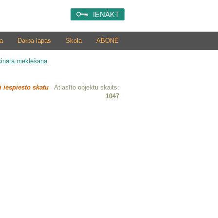
IENĀKT
a
Darba lapas
Skola
ABONĒ
šinātā meklēšana
i iespiesto skatu
Atlasīto objektu skaits:
1047