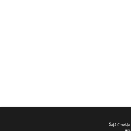
Šajā tīmekļa 
jūs