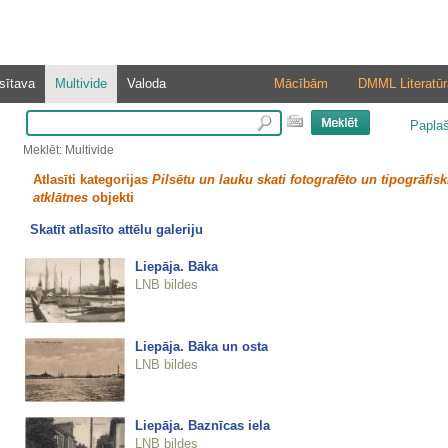
sītava
Multivide
Valoda
Mācībām
DMML Literatūr
Papla
Meklēt: Multivide
Atlasīti kategorijas
Pilsētu un lauku skati fotografēto un tipogrāfisk
atklātnes
objekti
Skatīt atlasīto attēlu galeriju
Liepāja. Bāka
LNB bildes
Liepāja. Bāka un osta
LNB bildes
Liepāja. Baznīcas iela
LNB bildes