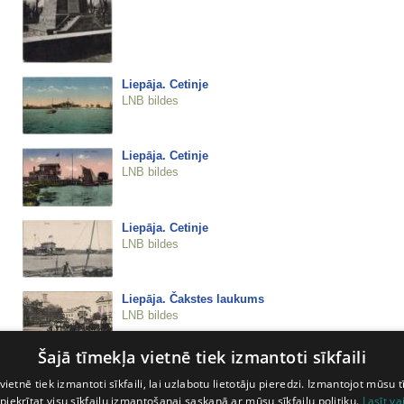
Liepāja. Cetinje
LNB bildes
Liepāja. Cetinje
LNB bildes
Liepāja. Cetinje
LNB bildes
Liepāja. Čakstes laukums
LNB bildes
Šajā tīmekļa vietnē tiek izmantoti sīkfaili
Liepāja. Dienvidrietumu puse
vietnē tiek izmantoti sīkfaili, lai uzlabotu lietotāju pieredzi. Izmantojot mūsu t
LNB bildes
 piekrītat visu sīkfailu izmantošanai saskaņā ar mūsu sīkfailu politiku.
Lasīt va