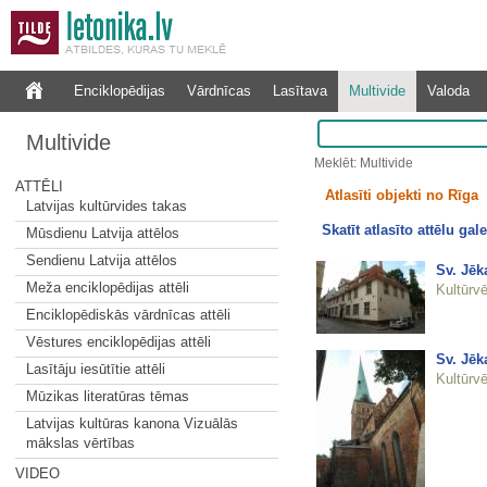
Enciklopēdijas
Vārdnīcas
Lasītava
Multivide
Valoda
Multivide
Meklēt: Multivide
ATTĒLI
Atlasīti objekti no Rīga
Latvijas kultūrvides takas
Skatīt atlasīto attēlu gale
Mūsdienu Latvija attēlos
Sendienu Latvija attēlos
Sv. Jēk
Meža enciklopēdijas attēli
Kultūrvē
Enciklopēdiskās vārdnīcas attēli
Vēstures enciklopēdijas attēli
Sv. Jēk
Lasītāju iesūtītie attēli
Kultūrvē
Mūzikas literatūras tēmas
Latvijas kultūras kanona Vizuālās
mākslas vērtības
VIDEO