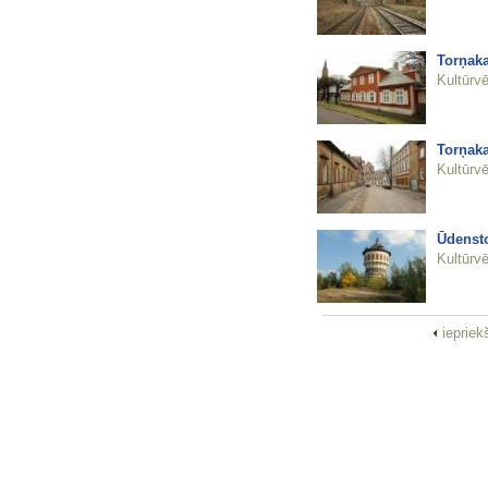
Torņaka
Kultūrvē
Torņaka
Kultūrvē
Ūdensto
Kultūrvē
iepriek