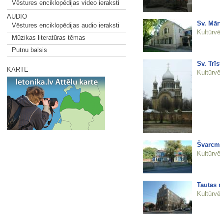
Vēstures enciklopēdijas video ieraksti
AUDIO
Sv. Mār
Vēstures enciklopēdijas audio ieraksti
Kultūrvē
Mūzikas literatūras tēmas
Putnu balsis
Sv. Trī
KARTE
Kultūrvē
Švarcmu
Kultūrvē
Tautas 
Kultūrvē