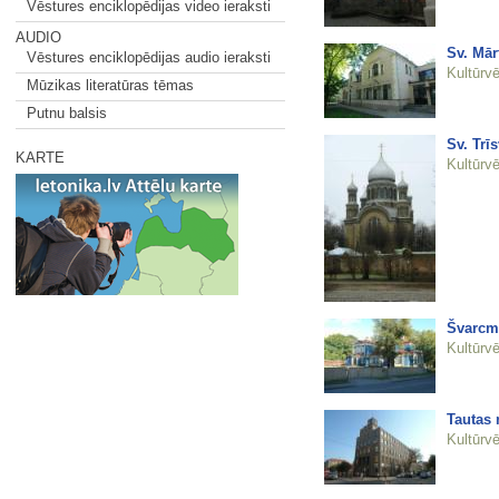
Vēstures enciklopēdijas video ieraksti
AUDIO
Sv. Mār
Vēstures enciklopēdijas audio ieraksti
Kultūrvē
Mūzikas literatūras tēmas
Putnu balsis
Sv. Trī
KARTE
Kultūrvē
Švarcmu
Kultūrvē
Tautas 
Kultūrvē