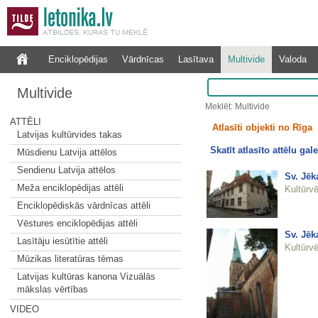
Enciklopēdijas
Vārdnīcas
Lasītava
Multivide
Valoda
Multivide
Meklēt: Multivide
ATTĒLI
Atlasīti objekti no Rīga
Latvijas kultūrvides takas
Skatīt atlasīto attēlu gale
Mūsdienu Latvija attēlos
Sendienu Latvija attēlos
Sv. Jēk
Meža enciklopēdijas attēli
Kultūrvē
Enciklopēdiskās vārdnīcas attēli
Vēstures enciklopēdijas attēli
Sv. Jēk
Lasītāju iesūtītie attēli
Kultūrvē
Mūzikas literatūras tēmas
Latvijas kultūras kanona Vizuālās
mākslas vērtības
VIDEO