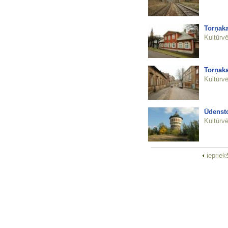
Torņaka
Kultūrvē
Torņaka
Kultūrvē
Ūdensto
Kultūrvē
iepriek