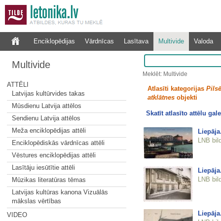
Enciklopēdijas
Vārdnīcas
Lasītava
Multivide
Valoda
Multivide
Meklēt: Multivide
ATTĒLI
Atlasīti kategorijas
Pilsē
Latvijas kultūrvides takas
atklātnes
objekti
Mūsdienu Latvija attēlos
Skatīt atlasīto attēlu gale
Sendienu Latvija attēlos
Meža enciklopēdijas attēli
Liepāja.
LNB bil
Enciklopēdiskās vārdnīcas attēli
Vēstures enciklopēdijas attēli
Lasītāju iesūtītie attēli
Liepāja
LNB bil
Mūzikas literatūras tēmas
Latvijas kultūras kanona Vizuālās
mākslas vērtības
Liepāja
VIDEO