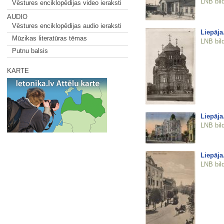
LNB bil
Vēstures enciklopēdijas video ieraksti
AUDIO
Vēstures enciklopēdijas audio ieraksti
Liepāja
Mūzikas literatūras tēmas
LNB bil
Putnu balsis
KARTE
Liepāja
LNB bil
Liepāja
LNB bil