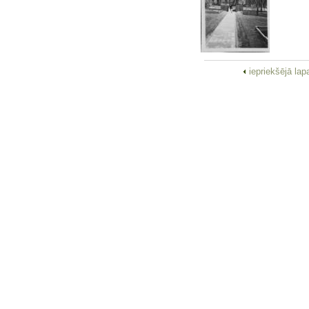
iepriekšējā la