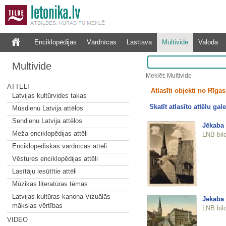
Enciklopēdijas
Vārdnīcas
Lasītava
Multivide
Valoda
Multivide
Meklēt: Multivide
ATTĒLI
Atlasīti objekti no Rīgas 
Latvijas kultūrvides takas
Skatīt atlasīto attēlu gale
Mūsdienu Latvija attēlos
Sendienu Latvija attēlos
Jēkaba 
Meža enciklopēdijas attēli
LNB bil
Enciklopēdiskās vārdnīcas attēli
Vēstures enciklopēdijas attēli
Lasītāju iesūtītie attēli
Mūzikas literatūras tēmas
Latvijas kultūras kanona Vizuālās
Jēkaba
mākslas vērtības
LNB bil
VIDEO