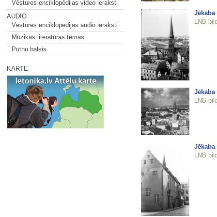
Vēstures enciklopēdijas video ieraksti
Jēkaba
AUDIO
LNB bil
Vēstures enciklopēdijas audio ieraksti
Mūzikas literatūras tēmas
Putnu balsis
KARTE
Jēkaba
LNB bil
Jēkaba
LNB bil