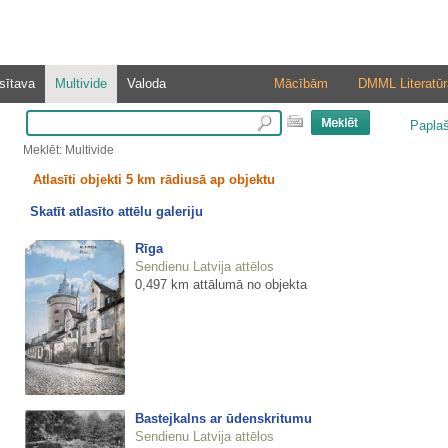
sītava
Multivide
Valoda
Mācībām
DMML Literatūr
Papla
Meklēt: Multivide
Atlasīti objekti 5 km rādiusā ap objektu
Skatīt atlasīto attēlu galeriju
Rīga
Sendienu Latvija attēlos
0,497 km attālumā no objekta
Bastejkalns ar ūdenskritumu
Sendienu Latvija attēlos