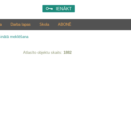
IENĀKT
a
Darba lapas
Skola
ABONĒ
šinātā meklēšana
Atlasīto objektu skaits:
1882