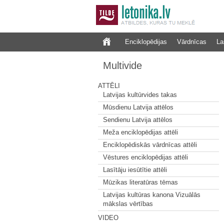
Enciklopēdijas
Vārdnīcas
La
Multivide
ATTĒLI
Latvijas kultūrvides takas
Mūsdienu Latvija attēlos
Sendienu Latvija attēlos
Meža enciklopēdijas attēli
Enciklopēdiskās vārdnīcas attēli
Vēstures enciklopēdijas attēli
Lasītāju iesūtītie attēli
Mūzikas literatūras tēmas
Latvijas kultūras kanona Vizuālās
mākslas vērtības
VIDEO