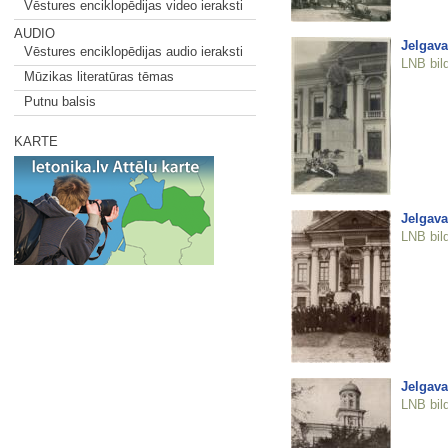
Vēstures enciklopēdijas video ieraksti
AUDIO
Jelgava
Vēstures enciklopēdijas audio ieraksti
LNB bil
Mūzikas literatūras tēmas
Putnu balsis
KARTE
Jelgava
LNB bil
Jelgava
LNB bil