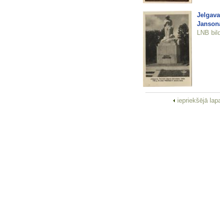
Jelgava
Janson
LNB bil
iepriekšējā la