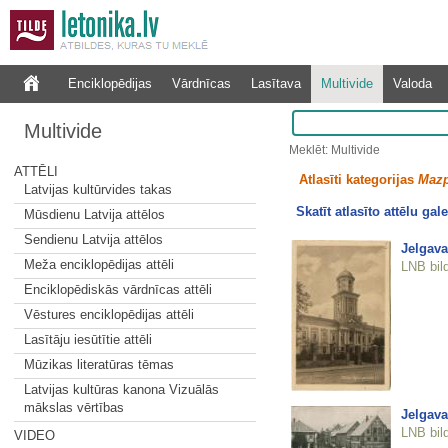
Enciklopēdijas
Vārdnīcas
Lasītava
Multivide
Valoda
Multivide
Meklēt: Multivide
ATTĒLI
Atlasīti kategorijas
Mazp
Latvijas kultūrvides takas
Skatīt atlasīto attēlu gale
Mūsdienu Latvija attēlos
Sendienu Latvija attēlos
Jelgava
Meža enciklopēdijas attēli
LNB bil
Enciklopēdiskās vārdnīcas attēli
Vēstures enciklopēdijas attēli
Lasītāju iesūtītie attēli
Mūzikas literatūras tēmas
Latvijas kultūras kanona Vizuālās
mākslas vērtības
Jelgava.
LNB bil
VIDEO