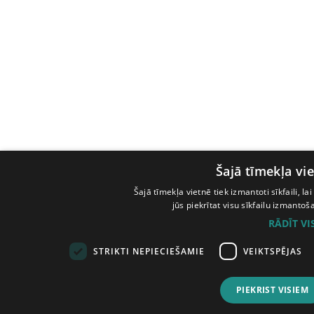
Šajā tīmekļa vie
Šajā tīmekļa vietnē tiek izmantoti sīkfaili, l
jūs piekrītat visu sīkfailu izmanto
RĀDĪT V
STRIKTI NEPIECIEŠAMIE
VEIKTSPĒJAS
PIEKRIST VISIEM