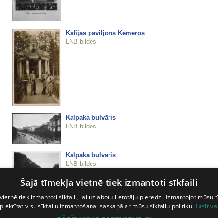
Kafijas paviljons Ķemeros
LNB bildes
Kalpaka bulvāris
LNB bildes
Kalpaka bulvāris
LNB bildes
Šajā tīmekļa vietnē tiek izmantoti sīkfaili
Kalpaka bulvāris 5
vietnē tiek izmantoti sīkfaili, lai uzlabotu lietotāju pieredzi. Izmantojot mūsu t
LNB bildes
 piekrītat visu sīkfailu izmantošanai saskaņā ar mūsu sīkfailu politiku.
Lasīt va