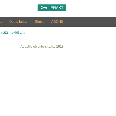
IENĀKT
a
Darba lapas
Skola
ABONĒ
šinātā meklēšana
Atlasīto objektu skaits:
1617