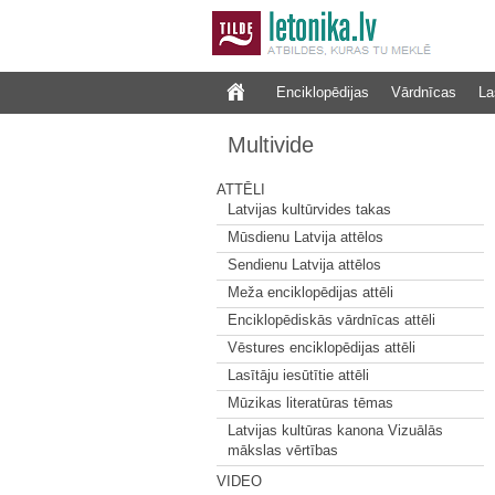
Enciklopēdijas
Vārdnīcas
La
Multivide
ATTĒLI
Latvijas kultūrvides takas
Mūsdienu Latvija attēlos
Sendienu Latvija attēlos
Meža enciklopēdijas attēli
Enciklopēdiskās vārdnīcas attēli
Vēstures enciklopēdijas attēli
Lasītāju iesūtītie attēli
Mūzikas literatūras tēmas
Latvijas kultūras kanona Vizuālās
mākslas vērtības
VIDEO