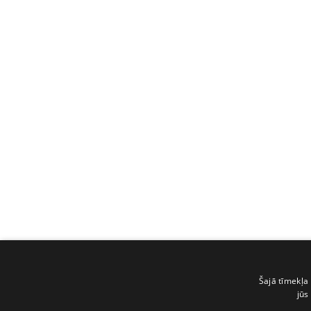
Šajā tīmekļa 
jūs