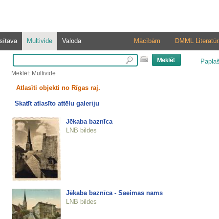
sītava
Multivide
Valoda
Mācībām
DMML Literatūr
Papla
Meklēt: Multivide
Atlasīti objekti no Rīgas raj.
Skatīt atlasīto attēlu galeriju
Jēkaba baznīca
LNB bildes
Jēkaba baznīca - Saeimas nams
LNB bildes