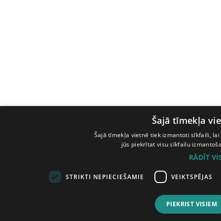
Šajā tīmekļa vie
Šajā tīmekļa vietnē tiek izmantoti sīkfaili, l
jūs piekrītat visu sīkfailu izmanto
RĀDĪT V
STRIKTI NEPIECIEŠAMIE
VEIKTSPĒJAS
PIEKRIST VISIEM