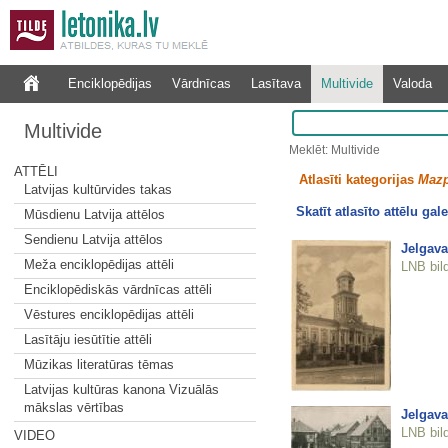
Enciklopēdijas
Vārdnīcas
Lasītava
Multivide
Valoda
Multivide
Meklēt: Multivide
ATTĒLI
Atlasīti kategorijas
Mazp
Latvijas kultūrvides takas
Skatīt atlasīto attēlu gale
Mūsdienu Latvija attēlos
Sendienu Latvija attēlos
Jelgava
Meža enciklopēdijas attēli
LNB bil
Enciklopēdiskās vārdnīcas attēli
Vēstures enciklopēdijas attēli
Lasītāju iesūtītie attēli
Mūzikas literatūras tēmas
Latvijas kultūras kanona Vizuālās
mākslas vērtības
Jelgava.
LNB bil
VIDEO