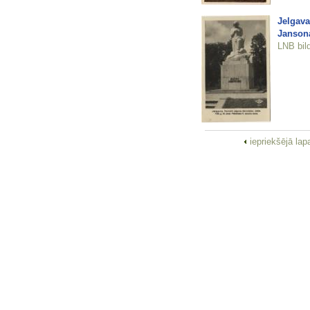
Jelgava
Janson
LNB bil
iepriekšējā la