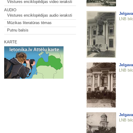
Vēstures enciklopēdijas video ieraksti
AUDIO
Jelgava
Vēstures enciklopēdijas audio ieraksti
LNB bil
Mūzikas literatūras tēmas
Putnu balsis
KARTE
Jelgava
LNB bil
Jelgava
LNB bil