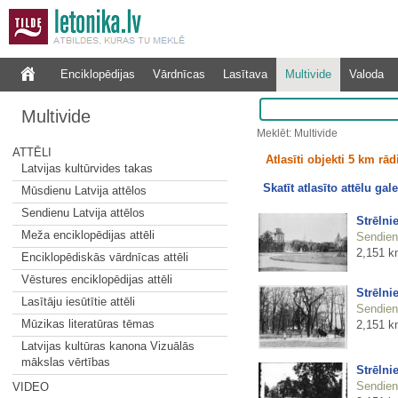
Enciklopēdijas
Vārdnīcas
Lasītava
Multivide
Valoda
Multivide
Meklēt: Multivide
ATTĒLI
Atlasīti objekti 5 km rā
Latvijas kultūrvides takas
Skatīt atlasīto attēlu gale
Mūsdienu Latvija attēlos
Sendienu Latvija attēlos
Strēlni
Meža enciklopēdijas attēli
Sendienu
2,151 k
Enciklopēdiskās vārdnīcas attēli
Vēstures enciklopēdijas attēli
Strēlni
Lasītāju iesūtītie attēli
Sendienu
Mūzikas literatūras tēmas
2,151 k
Latvijas kultūras kanona Vizuālās
mākslas vērtības
Strēlni
Sendienu
VIDEO