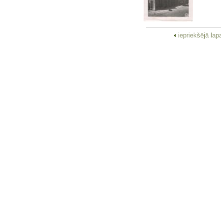
iepriekšējā la