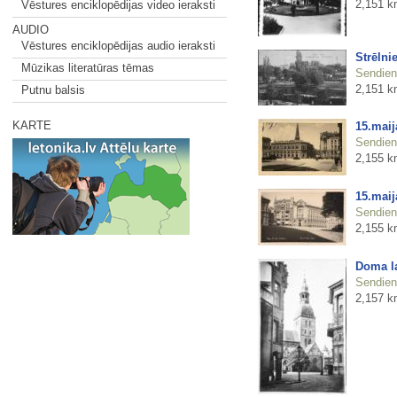
2,151 k
Vēstures enciklopēdijas video ieraksti
AUDIO
Vēstures enciklopēdijas audio ieraksti
Strēlni
Mūzikas literatūras tēmas
Sendienu
2,151 k
Putnu balsis
KARTE
15.mai
Sendienu
2,155 k
15.mai
Sendienu
2,155 k
Doma l
Sendienu
2,157 k