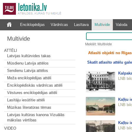
Enciklopēdijas
Vārdnīcas
Lasītava
Multivide
Valoda
Multivide
Meklēt: Multivide
ATTĒLI
Atlasīti objekti no Rīgas 
Latvijas kultūrvides takas
Skatīt atlasīto attēlu gale
Mūsdienu Latvija attēlos
Sendienu Latvija attēlos
Kalpaka
Meža enciklopēdijas attēli
LNB bil
Enciklopēdiskās vārdnīcas attēli
Vēstures enciklopēdijas attēli
Kaļķu i
Lasītāju iesūtītie attēli
LNB bil
Mūzikas literatūras tēmas
Latvijas kultūras kanona Vizuālās
mākslas vērtības
Kaļķu i
LNB bil
VIDEO