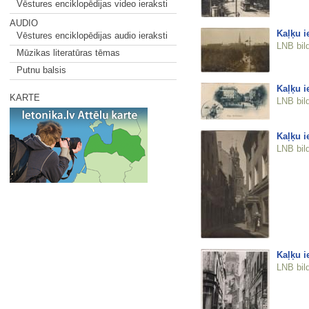
Vēstures enciklopēdijas video ieraksti
AUDIO
Kaļķu i
Vēstures enciklopēdijas audio ieraksti
LNB bil
Mūzikas literatūras tēmas
Putnu balsis
Kaļķu i
KARTE
LNB bil
Kaļķu i
LNB bil
Kaļķu i
LNB bil