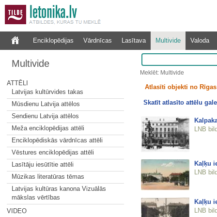
Enciklopēdijas
Vārdnīcas
Lasītava
Multivide
Valoda
Multivide
Meklēt: Multivide
ATTĒLI
Atlasīti objekti no Rīgas 
Latvijas kultūrvides takas
Skatīt atlasīto attēlu gale
Mūsdienu Latvija attēlos
Sendienu Latvija attēlos
Kalpaka
Meža enciklopēdijas attēli
LNB bil
Enciklopēdiskās vārdnīcas attēli
Vēstures enciklopēdijas attēli
Kaļķu i
Lasītāju iesūtītie attēli
LNB bil
Mūzikas literatūras tēmas
Latvijas kultūras kanona Vizuālās
mākslas vērtības
Kaļķu i
LNB bil
VIDEO