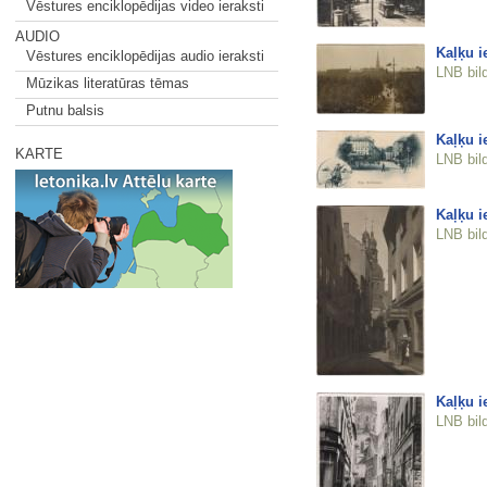
Vēstures enciklopēdijas video ieraksti
AUDIO
Kaļķu i
Vēstures enciklopēdijas audio ieraksti
LNB bil
Mūzikas literatūras tēmas
Putnu balsis
Kaļķu i
KARTE
LNB bil
Kaļķu i
LNB bil
Kaļķu i
LNB bil