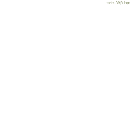
iepriekšējā la