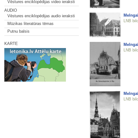
Vēstures enciklopēdijas video ieraksti
AUDIO
Melnga
Vēstures enciklopēdijas audio ieraksti
LNB bil
Mūzikas literatūras tēmas
Putnu balsis
KARTE
Melnga
LNB bil
Melnga
LNB bil