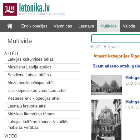
Enciklopēdijas
Vārdnīcas
Lasītava
Multivide
Valoda
Multivide
Meklēt: Multivide
ATTĒLI
Atlasīti kategorijas
Rīgas
Latvijas kultūrvides takas
Skatīt atlasīto attēlu gale
Mūsdienu Latvija attēlos
Sendienu Latvija attēlos
Melnga
Meža enciklopēdijas attēli
LNB bil
Enciklopēdiskās vārdnīcas attēli
Vēstures enciklopēdijas attēli
Melnga
Lasītāju iesūtītie attēli
LNB bil
Mūzikas literatūras tēmas
Latvijas kultūras kanona Vizuālās
mākslas vērtības
VIDEO