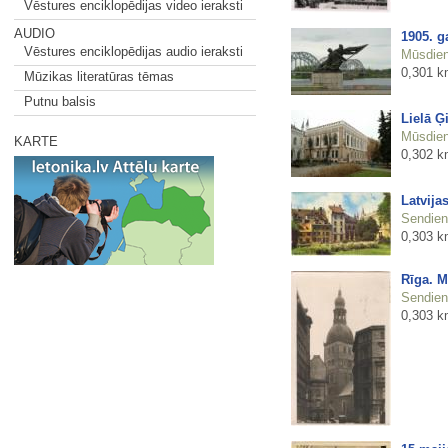
Vēstures enciklopēdijas video ieraksti
AUDIO
1905. g
Vēstures enciklopēdijas audio ieraksti
Mūsdienu
0,301 k
Mūzikas literatūras tēmas
Putnu balsis
Lielā Ģ
Mūsdienu
KARTE
0,302 k
Latvija
Sendienu
0,303 k
Rīga. M
Sendienu
0,303 k