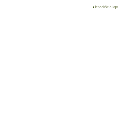
iepriekšējā la