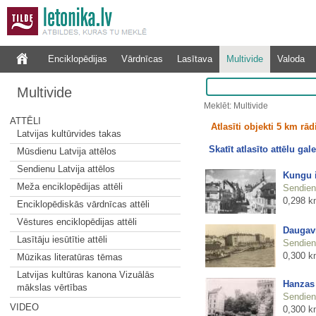
Enciklopēdijas
Vārdnīcas
Lasītava
Multivide
Valoda
Multivide
Meklēt: Multivide
ATTĒLI
Atlasīti objekti 5 km rā
Latvijas kultūrvides takas
Skatīt atlasīto attēlu gale
Mūsdienu Latvija attēlos
Sendienu Latvija attēlos
Kungu i
Meža enciklopēdijas attēli
Sendienu
0,298 k
Enciklopēdiskās vārdnīcas attēli
Vēstures enciklopēdijas attēli
Daugavm
Lasītāju iesūtītie attēli
Sendienu
0,300 k
Mūzikas literatūras tēmas
Latvijas kultūras kanona Vizuālās
Hanzas 
mākslas vērtības
Sendienu
VIDEO
0,300 k