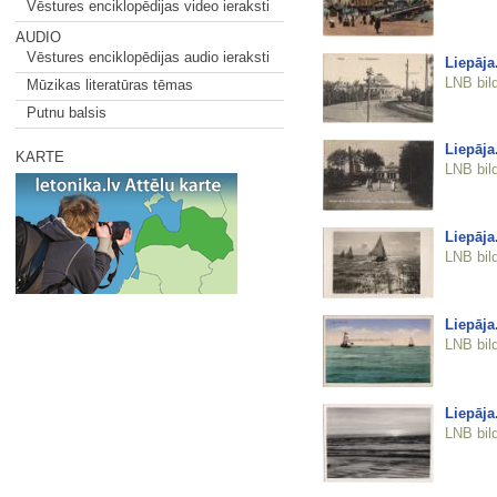
Vēstures enciklopēdijas video ieraksti
AUDIO
Vēstures enciklopēdijas audio ieraksti
Liepāja
LNB bil
Mūzikas literatūras tēmas
Putnu balsis
Liepāja
KARTE
LNB bil
Liepāja
LNB bil
Liepāja
LNB bil
Liepāja
LNB bil