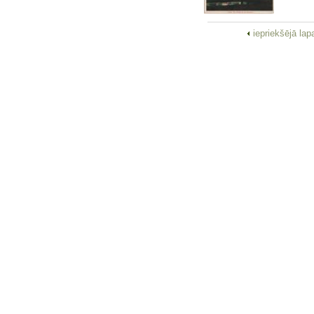
iepriekšējā la