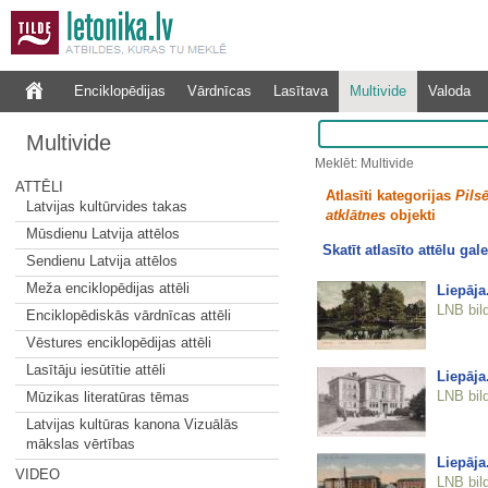
Enciklopēdijas
Vārdnīcas
Lasītava
Multivide
Valoda
Multivide
Meklēt: Multivide
ATTĒLI
Atlasīti kategorijas
Pilsē
Latvijas kultūrvides takas
atklātnes
objekti
Mūsdienu Latvija attēlos
Skatīt atlasīto attēlu gale
Sendienu Latvija attēlos
Meža enciklopēdijas attēli
Liepāja
LNB bil
Enciklopēdiskās vārdnīcas attēli
Vēstures enciklopēdijas attēli
Lasītāju iesūtītie attēli
Liepāja
LNB bil
Mūzikas literatūras tēmas
Latvijas kultūras kanona Vizuālās
mākslas vērtības
Liepāja
VIDEO
LNB bil