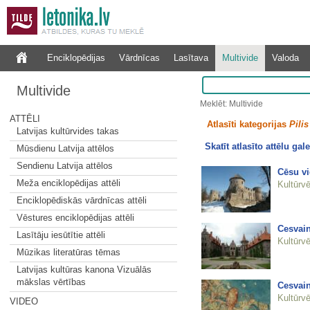
Enciklopēdijas
Vārdnīcas
Lasītava
Multivide
Valoda
Multivide
Meklēt: Multivide
ATTĒLI
Atlasīti kategorijas
Pilis
Latvijas kultūrvides takas
Skatīt atlasīto attēlu gale
Mūsdienu Latvija attēlos
Sendienu Latvija attēlos
Cēsu vi
Meža enciklopēdijas attēli
Kultūrvē
Enciklopēdiskās vārdnīcas attēli
Vēstures enciklopēdijas attēli
Cesvain
Lasītāju iesūtītie attēli
Kultūrvē
Mūzikas literatūras tēmas
Latvijas kultūras kanona Vizuālās
mākslas vērtības
Cesvain
Kultūrvē
VIDEO