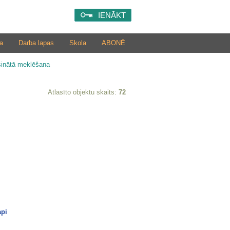
IENĀKT
a
Darba lapas
Skola
ABONĒ
šinātā meklēšana
Atlasīto objektu skaits:
72
api