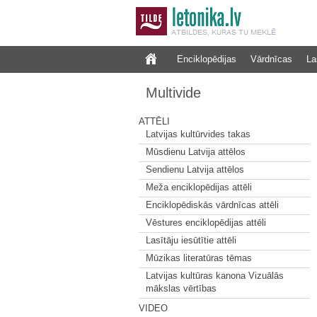
Enciklopēdijas
Vārdnīcas
La
Multivide
ATTĒLI
Latvijas kultūrvides takas
Mūsdienu Latvija attēlos
Sendienu Latvija attēlos
Meža enciklopēdijas attēli
Enciklopēdiskās vārdnīcas attēli
Vēstures enciklopēdijas attēli
Lasītāju iesūtītie attēli
Mūzikas literatūras tēmas
Latvijas kultūras kanona Vizuālās
mākslas vērtības
VIDEO