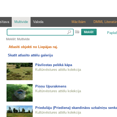
sītava
Multivide
Valoda
Mācībām
DMML Literatūr
Papla
Meklēt: Multivide
Atlasīti objekti no Liepājas raj.
Skatīt atlasīto attēlu galeriju
Pāvilostas pelēkā kāpa
Kultūrvēstures attēlu kolekcija
Piņņu Upurakmens
Kultūrvēstures attēlu kolekcija
Priedulāju (Priediena) skandināvu uzkalniņu senk
Kultūrvēstures attēlu kolekcija