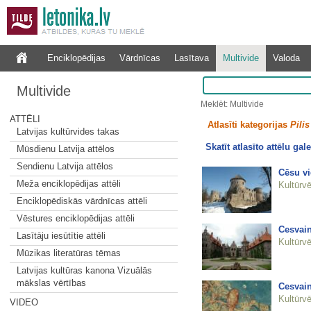
Enciklopēdijas
Vārdnīcas
Lasītava
Multivide
Valoda
Multivide
Meklēt: Multivide
ATTĒLI
Atlasīti kategorijas
Pilis
Latvijas kultūrvides takas
Skatīt atlasīto attēlu gale
Mūsdienu Latvija attēlos
Sendienu Latvija attēlos
Cēsu vi
Meža enciklopēdijas attēli
Kultūrvē
Enciklopēdiskās vārdnīcas attēli
Vēstures enciklopēdijas attēli
Cesvain
Lasītāju iesūtītie attēli
Kultūrvē
Mūzikas literatūras tēmas
Latvijas kultūras kanona Vizuālās
mākslas vērtības
Cesvain
Kultūrvē
VIDEO