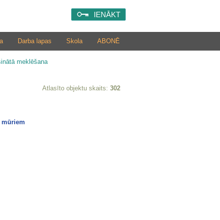
IENĀKT
a
Darba lapas
Skola
ABONĒ
šinātā meklēšana
Atlasīto objektu skaits:
302
u mūriem