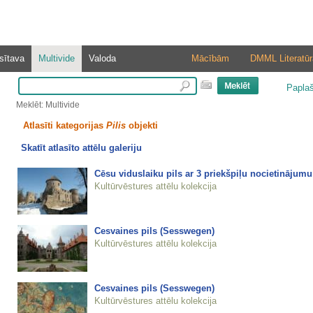
sītava
Multivide
Valoda
Mācībām
DMML Literatūr
Papla
Meklēt: Multivide
Atlasīti kategorijas
Pilis
objekti
Skatīt atlasīto attēlu galeriju
Cēsu viduslaiku pils ar 3 priekšpiļu nocietinājum
Kultūrvēstures attēlu kolekcija
Cesvaines pils (Sesswegen)
Kultūrvēstures attēlu kolekcija
Cesvaines pils (Sesswegen)
Kultūrvēstures attēlu kolekcija