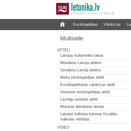
Enciklopēdijas
Vārdnīcas
La
Multivide
ATTĒLI
Latvijas kultūrvides takas
Mūsdienu Latvija attēlos
Sendienu Latvija attēlos
Meža enciklopēdijas attēli
Enciklopēdiskās vārdnīcas attēli
Vēstures enciklopēdijas attēli
Lasītāju iesūtītie attēli
Mūzikas literatūras tēmas
Latvijas kultūras kanona Vizuālās
mākslas vērtības
VIDEO