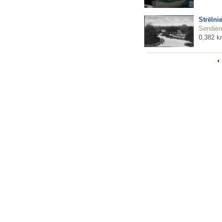
Strēlni
Sendienu
0,382 k