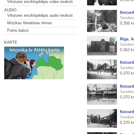
Vēstures enciklopēdijas video ieraksti
AUDIO
Ķeizard
Vēstures enciklopēdijas audio ieraksti
Sendienu
Mūzikas literatūras tēmas
0,358 k
Putnu balsis
Rīga. 
KARTE
Sendienu
0,362 k
Ķeizard
Sendienu
0,370 k
Ķeizard
Sendienu
0,370 k
Ķeizard
Sendienu
0,370 k