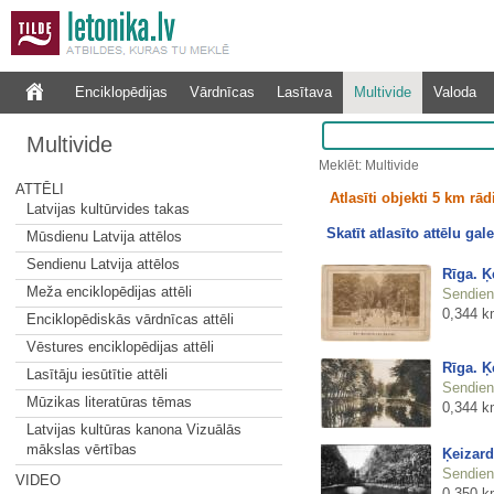
Enciklopēdijas
Vārdnīcas
Lasītava
Multivide
Valoda
Multivide
Meklēt: Multivide
ATTĒLI
Atlasīti objekti 5 km rā
Latvijas kultūrvides takas
Skatīt atlasīto attēlu gale
Mūsdienu Latvija attēlos
Sendienu Latvija attēlos
Rīga. Ķ
Meža enciklopēdijas attēli
Sendienu
0,344 k
Enciklopēdiskās vārdnīcas attēli
Vēstures enciklopēdijas attēli
Rīga. Ķ
Lasītāju iesūtītie attēli
Sendienu
Mūzikas literatūras tēmas
0,344 k
Latvijas kultūras kanona Vizuālās
mākslas vērtības
Ķeizard
Sendienu
VIDEO
0,350 k